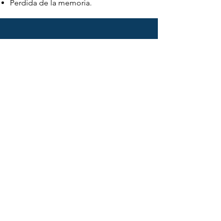
Perdida de la memoria.
CONTACTO
Nombre
Apellido
Email
Teléfono
Mensaje